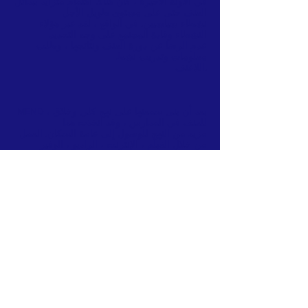
في الآونة الأخيرة ، كان هناك اهتمام متزايد ببدائل
العنف حتى على مستوى طويل الأجل
نشطاء سياسيين. في الواقع ، لقد عبر هؤلاء
النشطاء وقادة المجتمع على وجه التحديد
عدم الرضا عن دورة العنف ونتائجها ، وطلب
معلومات وتدريب نشط
اللاعنف.
MEND ، بعد أن بنى سمعتها على نهج كلي وخلاق
للعنف في المدارس ، وقد اتخذت هذا
مزيد من النهج للوصول إلى عامة السكان. العمل
من خلال الفيلم ، الإنترنت ، الراديو ، الوفير
الملصقات ، والملصقات ، والإعلانات الإخبارية ،
غيرت MEND الموقف المحلي تجاه اللاعنف من
واحدة
من الشك أو الفصل (عندما تم تأسيس MEND
لأول مرة في عام 1998) إلى واحد من الاهتمام
والتقدير - بحيث الآن الرئيس الفلسطيني يتحدث
عن اللاعنف. إذا كان يمكن أن يكون هناك عنف
واضح
هذه الحركة ستعطي الأمل لكل من يخافون من
دائرة العنف ولا يرون
أي شركاء من أجل السلام
FACEBOOK