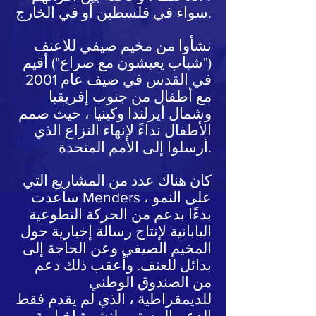
سواء في فلسطين أو في الخارج.
نشأوا من مخيم صيفي للاعنف
("شباب يعيشون مع صراع") أقيم
في القدس في صيف عام 2001
مع أطفال من جنوب إفريقيا
وشمال أيرلندا وكينيا ، حيث صمم
الأطفال نداءً لإنهاء النزاع الذي
أرسلوا إلى الأمم المتحدة.
كان هناك عدد من المشاريع التي
ساعدت Menders على النمو ،
بدءًا بدعم من الحركة التطوعية
اليابانية لإنتاج رسالة إخبارية حول
المخيم الصيفي وعن الحاجة إلى
بدائل للعنف. وأعقب ذلك دعم
من الصندوق الوطني
للديمقراطية ، الذي لم يقدم فقط
الدعم المستمر لنشرة إخبارية